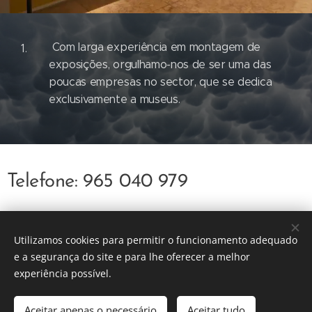
Com larga experiência em montagem de
exposições, orgulhamo-nos de ser uma das
poucas empresas no sector, que se dedica
exclusivamente a museus.
Telefone: 965 040 979
Email:
Utilizamos cookies para permitir o funcionamento adequado
e a segurança do site e para lhe oferecer a melhor
comercial.Historia@gmail.com
experiência possível.
Aceitar apenas o necessário
Aceitar tudo